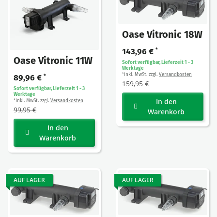
Oase Vitronic 18W
143,96 €
*
Oase Vitronic 11W
Sofort verfügbar, Lieferzeit 1 - 3
Werktage
inkl. MwSt. zzgl.
Versandkosten
*
89,96 €
*
159,95 €
Sofort verfügbar, Lieferzeit 1 - 3
Werktage
In den
inkl. MwSt. zzgl.
Versandkosten
*
99,95 €
Warenkorb
In den
Warenkorb
AUF LAGER
AUF LAGER