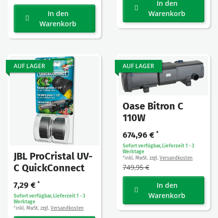
In den
In den
Warenkorb
Warenkorb
AUF LAGER
AUF LAGER
Oase Bitron C
110W
674,96 €
*
Sofort verfügbar, Lieferzeit 1 - 3
Werktage
JBL ProCristal UV-
inkl. MwSt. zzgl.
Versandkosten
*
C QuickConnect
749,95 €
7,29 €
*
In den
Warenkorb
Sofort verfügbar, Lieferzeit 1 - 3
Werktage
inkl. MwSt. zzgl.
Versandkosten
*