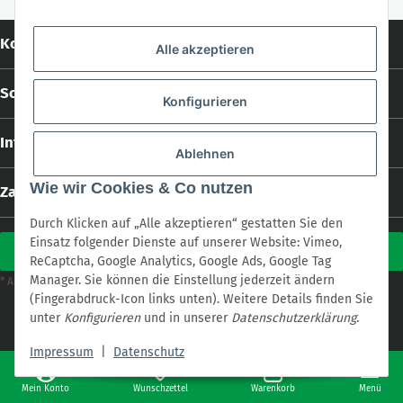
Kontakt
Alle akzeptieren
Social Media
Konfigurieren
Informationen
Ablehnen
Wie wir Cookies & Co nutzen
Zahlungs- und Versandarten
Durch Klicken auf „Alle akzeptieren“ gestatten Sie den
Einsatz folgender Dienste auf unserer Website: Vimeo,
Vertrag widerrufen
ReCaptcha, Google Analytics, Google Ads, Google Tag
Manager. Sie können die Einstellung jederzeit ändern
Versand
* Alle Preise inkl. gesetzlicher USt., zzgl.
(Fingerabdruck-Icon links unten). Weitere Details finden Sie
* Alle Preise inkl. gesetzlicher USt., zzgl.
Versand
unter
Konfigurieren
und in unserer
Datenschutzerklärung
.
Powered by
cookie.design
with
JTL-Shop
Impressum
|
Datenschutz
Mein Konto
Wunschzettel
Warenkorb
Menü