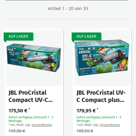
Artikel 1 - 20 von 33
AUF LAGER
AUF LAGER
JBL ProCristal
JBL ProCristal UV-
Compact UV-C
C Compact plus
36W*
18W
175,50 €
*
179,95 €
*
Sofort verfügbar, Lieferzeit 1 - 3
Sofort verfügbar, Lieferzeit 1 - 3
Werktage
Werktage
inkl. MwSt. zzgl.
Versandkosten
inkl. MwSt. zzgl.
Versandkosten
*
*
195,00 €
185,50 €