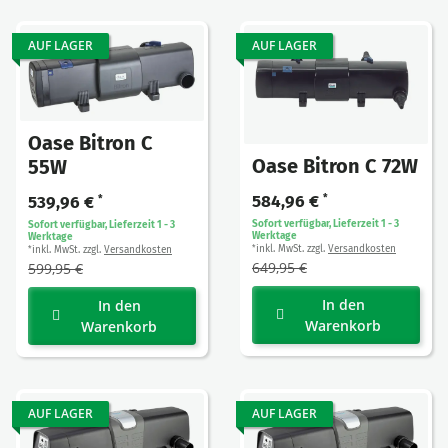
AUF LAGER
AUF LAGER
Oase Bitron C
Oase Bitron C 72W
55W
584,96 €
*
539,96 €
*
Sofort verfügbar, Lieferzeit 1 - 3
Sofort verfügbar, Lieferzeit 1 - 3
Werktage
Werktage
inkl. MwSt. zzgl.
Versandkosten
inkl. MwSt. zzgl.
Versandkosten
*
*
649,95 €
599,95 €
In den
In den
Warenkorb
Warenkorb
AUF LAGER
AUF LAGER