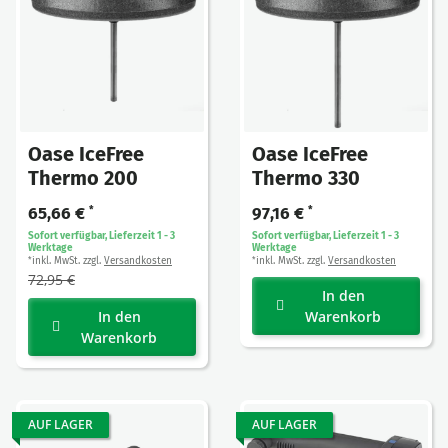
Oase IceFree
Oase IceFree
Thermo 200
Thermo 330
65,66 €
*
97,16 €
*
Sofort verfügbar, Lieferzeit 1 - 3
Sofort verfügbar, Lieferzeit 1 - 3
Werktage
Werktage
inkl. MwSt. zzgl.
Versandkosten
inkl. MwSt. zzgl.
Versandkosten
*
*
72,95 €
In den
In den
Warenkorb
Warenkorb
AUF LAGER
AUF LAGER