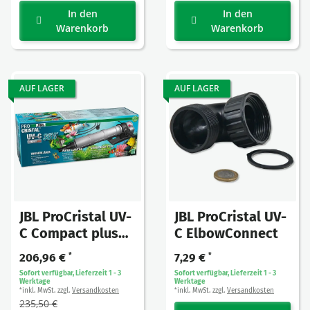
In den
In den
Warenkorb
Warenkorb
AUF LAGER
AUF LAGER
JBL ProCristal UV-
JBL ProCristal UV-
C Compact plus
C ElbowConnect
36W
206,96 €
*
7,29 €
*
Sofort verfügbar, Lieferzeit 1 - 3
Sofort verfügbar, Lieferzeit 1 - 3
Werktage
Werktage
inkl. MwSt. zzgl.
Versandkosten
inkl. MwSt. zzgl.
Versandkosten
*
*
235,50 €