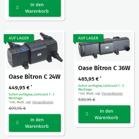
In den
Warenkorb
AUF LAGER
AUF LAGER
Oase Bitron C 36W
Oase Bitron C 24W
485,95 €
*
Sofort verfügbar, Lieferzeit 1 - 3
449,95 €
*
Werktage
inkl. MwSt. zzgl.
Versandkosten
*
Sofort verfügbar, Lieferzeit 1 - 3
539,95 €
Werktage
inkl. MwSt. zzgl.
Versandkosten
*
499,95 €
In den
Warenkorb
In den
Warenkorb