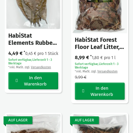
HabiStat
HabiStat Forest
Elements Rubber
Floor Leaf Litter,
Leaves, 10 Stück
4,49 €
*
Laubstreu
0,45 € pro 1 Stück
8,99 €
*
1,80 € pro 1 l
Waldboden 5 L
Sofort verfügbar, Lieferzeit 1 - 3
Werktage
Sofort verfügbar, Lieferzeit 1 - 3
inkl. MwSt. zzgl.
Versandkosten
Werktage
*
inkl. MwSt. zzgl.
Versandkosten
*
9,99 €
In den
Warenkorb
In den
Warenkorb
AUF LAGER
AUF LAGER