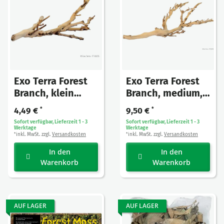
Exo Terra Forest
Exo Terra Forest
Branch, klein
Branch, medium,
30cm
45cm
4,49 €
*
9,50 €
*
Sofort verfügbar, Lieferzeit 1 - 3
Sofort verfügbar, Lieferzeit 1 - 3
Werktage
Werktage
inkl. MwSt. zzgl.
Versandkosten
inkl. MwSt. zzgl.
Versandkosten
*
*
In den
In den
Warenkorb
Warenkorb
AUF LAGER
AUF LAGER