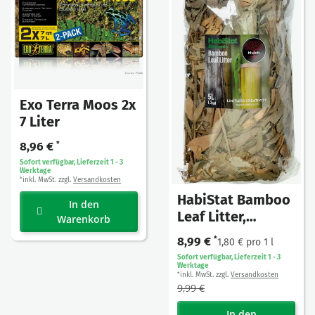
Exo Terra Moos 2x
7 Liter
8,96 €
*
Sofort verfügbar, Lieferzeit 1 - 3
Werktage
inkl. MwSt. zzgl.
Versandkosten
*
HabiStat Bamboo
In den
Leaf Litter,
Warenkorb
Laubstreu
8,99 €
*
1,80 € pro 1 l
Bambus 5L
Sofort verfügbar, Lieferzeit 1 - 3
Werktage
inkl. MwSt. zzgl.
Versandkosten
*
9,99 €
In den