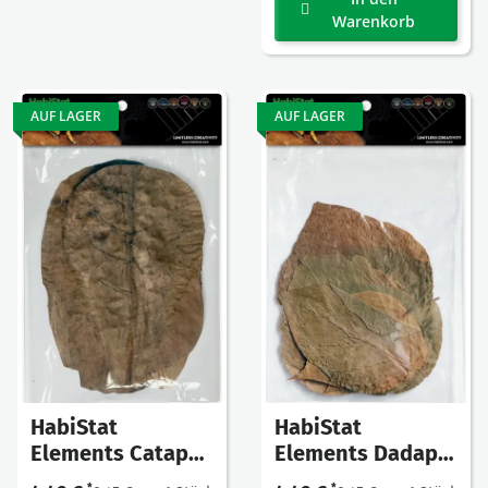
Warenkorb
AUF LAGER
AUF LAGER
HabiStat
HabiStat
Elements Catappa
Elements Dadap
Leaves 10 Stück
Leaves, 10 Stück
*
*