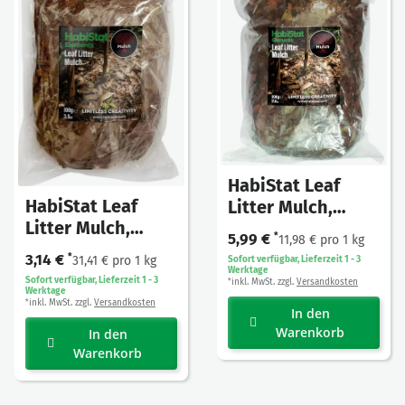
HabiStat Leaf
HabiStat Leaf
Litter Mulch,
Litter Mulch,
Laubstreu Mulch
5,99 €
*
11,98 € pro 1 kg
Laubstreu Mulch
500g
3,14 €
*
31,41 € pro 1 kg
Sofort verfügbar, Lieferzeit 1 - 3
100g
Werktage
Sofort verfügbar, Lieferzeit 1 - 3
inkl. MwSt. zzgl.
Versandkosten
*
Werktage
inkl. MwSt. zzgl.
Versandkosten
*
In den
Warenkorb
In den
Warenkorb