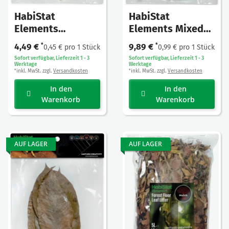
HabiStat
HabiStat
Elements Mixed
Elements
Leaves, 30 Stück
Jackfruit Leaves,
9,89 €
*
4,49 €
*
0,99 € pro 1 Stück
0,45 € pro 1 Stück
10 Stück
Sofort verfügbar, Lieferzeit 1 - 3
Sofort verfügbar, Lieferzeit 1 - 3
Werktage
Werktage
inkl. MwSt. zzgl.
Versandkosten
inkl. MwSt. zzgl.
Versandkosten
*
*
In den
In den
Warenkorb
Warenkorb
AUF LAGER
AUF LAGER