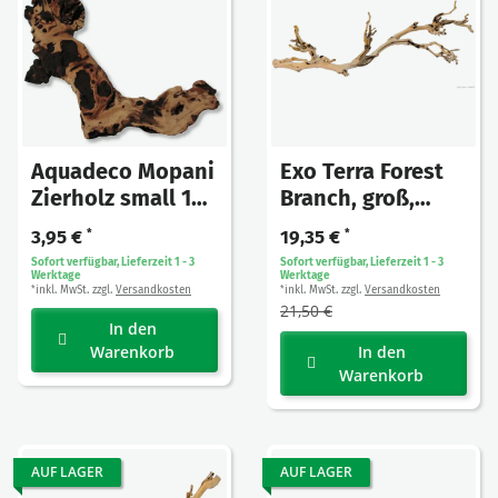
Aquadeco Mopani
Exo Terra Forest
Zierholz small 1
Branch, groß,
Stück
60cm
3,95 €
*
19,35 €
*
Sofort verfügbar, Lieferzeit 1 - 3
Sofort verfügbar, Lieferzeit 1 - 3
Werktage
Werktage
inkl. MwSt. zzgl.
Versandkosten
inkl. MwSt. zzgl.
Versandkosten
*
*
21,50 €
In den
Warenkorb
In den
Warenkorb
AUF LAGER
AUF LAGER