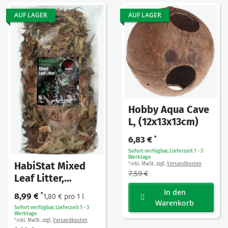
AUF LAGER
AUF LAGER
Hobby Aqua Cave
L, (12x13x13cm)
6,83 €
*
Sofort verfügbar, Lieferzeit 1 - 3
Werktage
HabiStat Mixed
inkl. MwSt. zzgl.
Versandkosten
*
7,59 €
Leaf Litter,
Laubstreu
In den
8,99 €
*
1,80 € pro 1 l
gemischt 5L
Warenkorb
Sofort verfügbar, Lieferzeit 1 - 3
Werktage
inkl. MwSt. zzgl.
Versandkosten
*