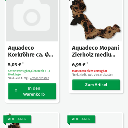
Aquadeco
Aquadeco Mopani
Korkröhre ca. Ø
Zierholz medium 1
5cm/ 20-30cm 1
Stück
5,03 €
*
6,95 €
*
Stück
Sofort verfügbar, Lieferzeit 1 - 3
Momentan nicht verfügbar
Werktage
inkl. MwSt. zzgl.
Versandkosten
*
inkl. MwSt. zzgl.
Versandkosten
*
Zum Artikel
In den
Warenkorb
AUF LAGER
AUF LAGER