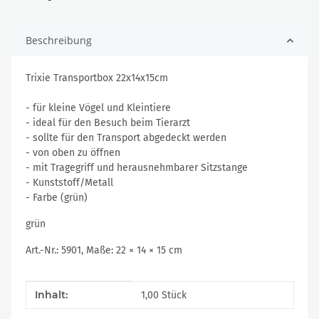
Beschreibung
Trixie Transportbox 22x14x15cm
- für kleine Vögel und Kleintiere
- ideal für den Besuch beim Tierarzt
- sollte für den Transport abgedeckt werden
- von oben zu öffnen
- mit Tragegriff und herausnehmbarer Sitzstange
- Kunststoff/Metall
- Farbe (grün)
grün
Art.-Nr.: 5901, Maße: 22 × 14 × 15 cm
Produkteigenschaft
Wert
Inhalt:
1,00 Stück