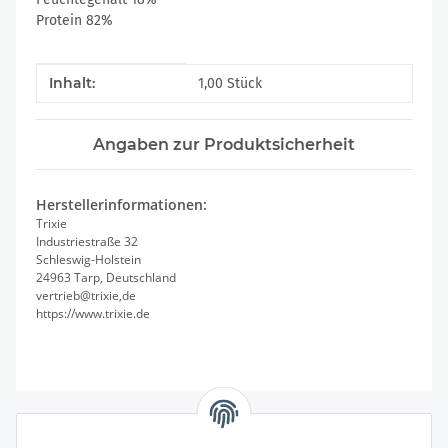
Protein 82%
Produkteigenschaft
Wert
Inhalt:
1,00 Stück
Angaben zur Produktsicherheit
Herstellerinformationen:
Trixie
Industriestraße 32
Schleswig-Holstein
24963 Tarp, Deutschland
vertrieb@trixie,de
https://www.trixie.de