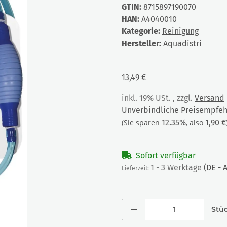
GTIN:
8715897190070
HAN:
A4040010
Kategorie:
Reinigung
Hersteller:
Aquadistri
13,49 €
inkl. 19% USt. , zzgl.
Versand
Unverbindliche Preisempfehl
(Sie sparen
12.35%
, also
1,90 €
Sofort verfügbar
1 - 3 Werktage
(DE -
Lieferzeit:
Stü