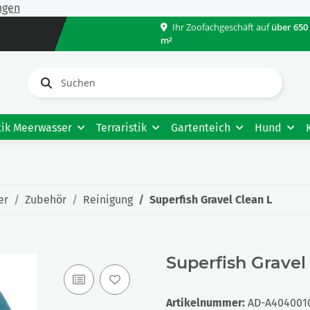
ngen
Ihr Zoofachgeschäft auf
über 650
m²
tik Meerwasser
Terraristik
Gartenteich
Hund
er
Zubehör
Reinigung
Superfish Gravel Clean L
Superfish Gravel
Artikelnummer:
AD-A404001