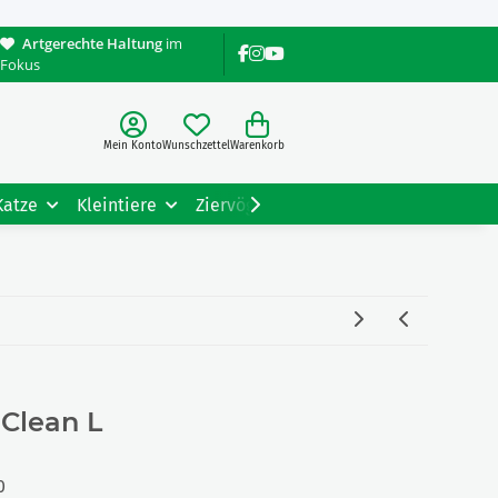
Artgerechte Haltung
im
Fokus
Mein Konto
Wunschzettel
Warenkorb
Katze
Kleintiere
Ziervögel
Gartentiere
Tiere
 Clean L
0