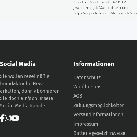
Klundert, Niederlande, 4791 EZ
j.vandermeijde@aquadistri.com
https://aquadistri.com/de/brands/sup
Social Media
Informationen
Sie wollen regelmäßig
Datenschutz
brandaktuelle News
Wir über uns
erhalten, dann abonnieren
AGB
Sie doch einfach unsere
Zahlungsmöglichkeiten
Social Media Kanäle.
Versandinformationen
Impressum
Batteriegesetzhinweise