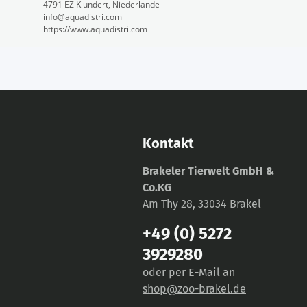
4791 EZ Klundert, Niederlande
info@aquadistri.com
https://www.aquadistri.com
Kontakt
Brakeler Tierwelt GmbH &
Co.KG
Am Thy 28, 33034 Brakel
+49 (0) 5272
3929280
oder per E-Mail an
shop@zoo-brakel.de