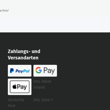
erfish/
Zahlungs- und
Versandarten
DHL Paket
Inland
deutsche
DHL Zone 1
Post