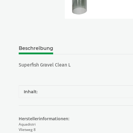
Beschreibung
Superfish Gravel Clean L
Produkteigenschaft
Wert
Inhalt:
Herstellerinformationen:
Aquadistri
Vlietweg 8