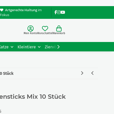
Artgerechte Haltung
im
Fokus
Mein Konto
Wunschzettel
Warenkorb
Katze
Kleintiere
Ziervögel
Gartentiere
Tiere
10 Stück
ensticks Mix 10 Stück
5