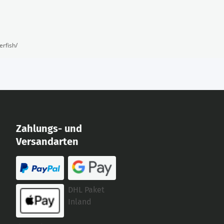
erfish/
Zahlungs- und
Versandarten
DHL Paket
Inland