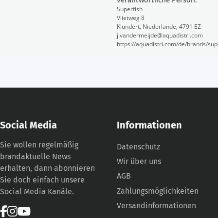
Superfish
Vlietweg 8
Klundert, Niederlande, 4791 EZ
j.vandermeijde@aquadistri.com
https://aquadistri.com/de/brands/sup
Social Media
Informationen
Sie wollen regelmäßig
Datenschutz
brandaktuelle News
Wir über uns
erhalten, dann abonnieren
AGB
Sie doch einfach unsere
Zahlungsmöglichkeiten
Social Media Kanäle.
Versandinformationen