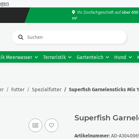
ngen
Ihr Zoofachgeschäft auf
über 650
m²
tik Meerwasser
Terraristik
Gartenteich
Hund
er
Futter
Spezialfutter
Superfish Garnelensticks Mix 
Superfish Garnel
Artikelnummer:
AD-A304006