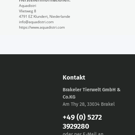
Aquadistri
Vlietweg 8
4791 EZ Klundert, Niederlande
info@aquadistri.com
https://www.aquadistri.com
Kontakt
Brakeler Tierwelt GmbH &
Co.KG
Am Thy 28, 33034 Brakel
+49 (0) 5272
3929280
oder per E-Mail an