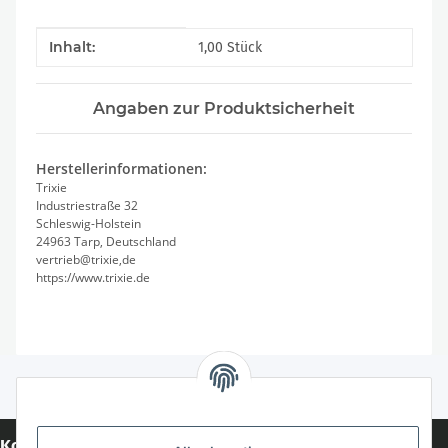
Produkteigenschaft
Wert
Inhalt:
1,00 Stück
Angaben zur Produktsicherheit
Herstellerinformationen:
Trixie
Industriestraße 32
Schleswig-Holstein
24963 Tarp, Deutschland
vertrieb@trixie,de
https://www.trixie.de
Kontakt