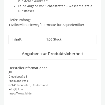
Pünktchenkrankheit
Keine Abgabe von Schadstoffen - Wasserneutrale
Kunstfaser
Lieferumfang:
1 Mikrovlies-Einwegfiltermatte für Aquarienfilter.
Produkteigenschaft
Wert
Inhalt:
1,00 Stück
Angaben zur Produktsicherheit
Herstellerinformationen:
JBL
Dieselstraße 3
Rheinland-Pfalz
67141 Neuhofen, Deutschland
info@jbl.de
https://www.jbl.de