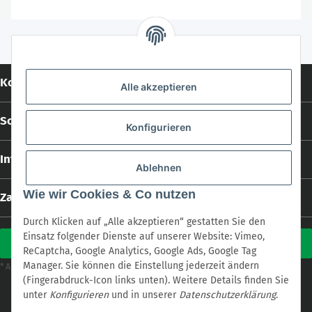
Kontakt
Alle akzeptieren
Social Media
Konfigurieren
Informationen
Ablehnen
Wie wir Cookies & Co nutzen
Zahlungs- und Versandarten
Durch Klicken auf „Alle akzeptieren“ gestatten Sie den
Einsatz folgender Dienste auf unserer Website: Vimeo,
Vertrag widerrufen
ReCaptcha, Google Analytics, Google Ads, Google Tag
Manager. Sie können die Einstellung jederzeit ändern
Versand
* Alle Preise inkl. gesetzlicher USt., zzgl.
(Fingerabdruck-Icon links unten). Weitere Details finden Sie
* Alle Preise inkl. gesetzlicher USt., zzgl.
Versand
unter
Konfigurieren
und in unserer
Datenschutzerklärung
.
Powered by
cookie.design
with
JTL-Shop