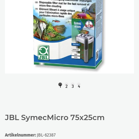
1
2
3
4
JBL SymecMicro 75x25cm
Artikelnummer:
JBL-62387