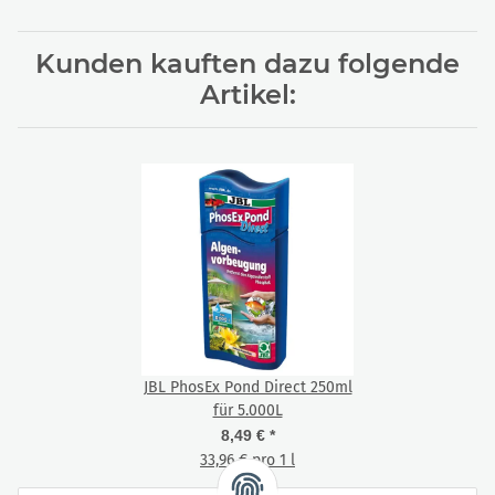
Kunden kauften dazu folgende
Artikel:
JBL PhosEx Pond Direct 250ml
für 5.000L
8,49 €
*
33,96 € pro 1 l