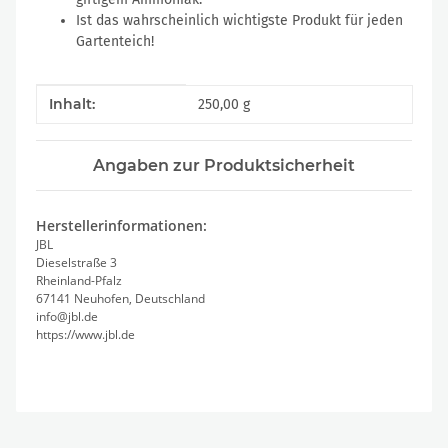
Ist das wahrscheinlich wichtigste Produkt für jeden
Gartenteich!
Produkteigenschaft
Wert
Inhalt:
250,00 g
Angaben zur Produktsicherheit
Herstellerinformationen:
JBL
Dieselstraße 3
Rheinland-Pfalz
67141 Neuhofen, Deutschland
info@jbl.de
https://www.jbl.de