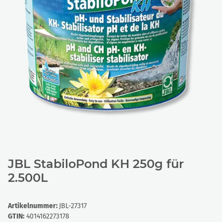
JBL StabiloPond KH 250g für
2.500L
Artikelnummer:
JBL-27317
GTIN:
4014162273178