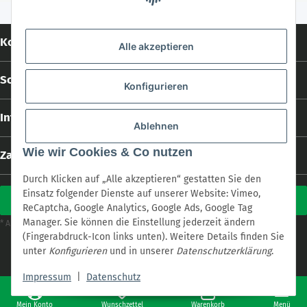
Kontakt
Alle akzeptieren
Social Media
Konfigurieren
Informationen
Ablehnen
Wie wir Cookies & Co nutzen
Zahlungs- und Versandarten
Durch Klicken auf „Alle akzeptieren“ gestatten Sie den
Einsatz folgender Dienste auf unserer Website: Vimeo,
Vertrag widerrufen
ReCaptcha, Google Analytics, Google Ads, Google Tag
Manager. Sie können die Einstellung jederzeit ändern
Versand
* Alle Preise inkl. gesetzlicher USt., zzgl.
(Fingerabdruck-Icon links unten). Weitere Details finden Sie
* Alle Preise inkl. gesetzlicher USt., zzgl.
Versand
unter
Konfigurieren
und in unserer
Datenschutzerklärung
.
Powered by
cookie.design
with
JTL-Shop
Impressum
|
Datenschutz
Mein Konto
Wunschzettel
Warenkorb
Menü