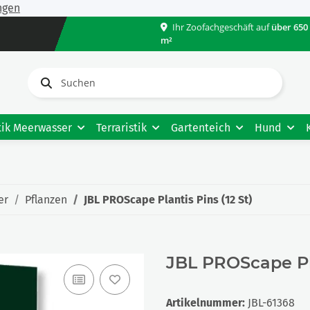
ngen
Ihr Zoofachgeschäft auf
über 650
m²
tik Meerwasser
Terraristik
Gartenteich
Hund
er
Pflanzen
JBL PROScape Plantis Pins (12 St)
JBL PROScape Pla
Artikelnummer:
JBL-61368