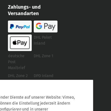
Zahlungs- und
Versandarten
DHL Paket
Inland
deutsche
DHL Zone 1
Post
Maxibrief
DHL Zone 2
DPD Inland
Selbstabholer
gender Dienste auf unserer Website: Vimeo,
können die Einstellung jederzeit ändern
onfigurieren
und in unserer