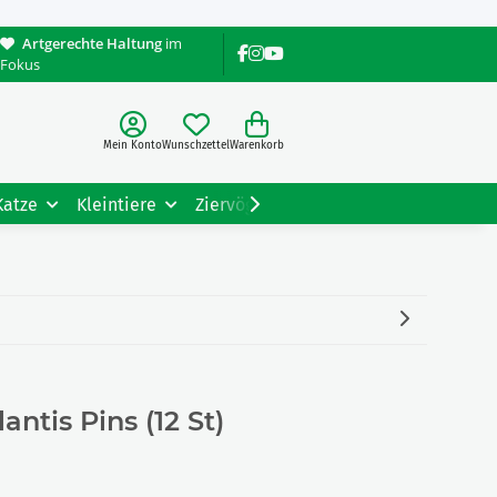
Artgerechte Haltung
im
Fokus
Mein Konto
Wunschzettel
Warenkorb
Katze
Kleintiere
Ziervögel
Gartentiere
Tiere
ntis Pins (12 St)