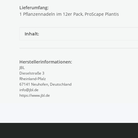
Lieferumfang:
1 Pflanzennadeln im 12er Pack, ProScape Plantis
Produkteigenschaft
Wert
Inhalt:
Herstellerinformationen:
JBL
Dieselstraße 3
Rheinland-Pfalz
67141 Neuhofen, Deutschland
info@jbl.de
https://www.jbl.de