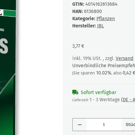
GTIN:
4014162613684
HAN:
6136800
Kategorie:
Pflanzen
Hersteller:
JBL
3,77 €
inkl. 19% USt. , zzgl.
Versand
Unverbindliche Preisempfehl
(Sie sparen
10.02%
, also
0,42 
Sofort verfügbar
1 - 3 Werktage
(DE -
Lieferzeit:
Stü