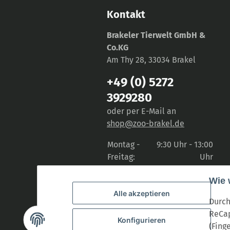
Kontakt
Brakeler Tierwelt GmbH &
Co.KG
Am Thy 28, 33034 Brakel
+49 (0) 5272
3929280
oder per E-Mail an
shop@zoo-brakel.de
Montag -
9:30 Uhr - 13:00
Freitag:
Uhr
14:30 Uhr -
Wie 
18:00 Uhr
Alle akzeptieren
Samstag:
9:30 Uhr - 14:00
Durch
Uhr
ReCap
Konfigurieren
(Fing