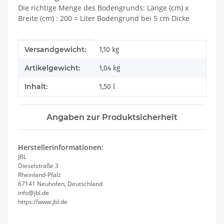
Die richtige Menge des Bodengrunds: Länge (cm) x
Breite (cm) : 200 = Liter Bodengrund bei 5 cm Dicke
Produkteigenschaft
Wert
Versandgewicht:
1,10 kg
Artikelgewicht:
1,04
kg
Inhalt:
1,50 l
Angaben zur Produktsicherheit
Herstellerinformationen:
JBL
Dieselstraße 3
Rheinland-Pfalz
67141 Neuhofen, Deutschland
info@jbl.de
https://www.jbl.de