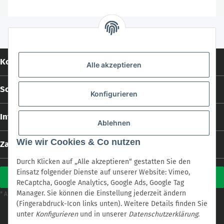
Kontakt
Alle akzeptieren
Social Media
Konfigurieren
Informationen
Ablehnen
Wie wir Cookies & Co nutzen
Zahlungs- und Versandarten
Durch Klicken auf „Alle akzeptieren“ gestatten Sie den
Einsatz folgender Dienste auf unserer Website: Vimeo,
Vertrag widerrufen
ReCaptcha, Google Analytics, Google Ads, Google Tag
Manager. Sie können die Einstellung jederzeit ändern
Versand
* Alle Preise inkl. gesetzlicher USt., zzgl.
(Fingerabdruck-Icon links unten). Weitere Details finden Sie
* Alle Preise inkl. gesetzlicher USt., zzgl.
Versand
unter
Konfigurieren
und in unserer
Datenschutzerklärung
.
Powered by
cookie.design
with
JTL-Shop