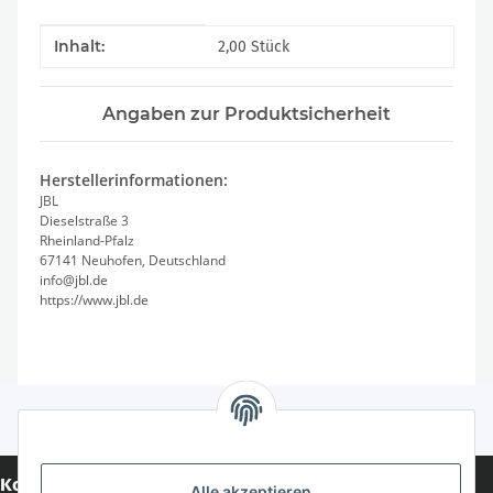
Produkteigenschaft
Wert
Inhalt:
2,00 Stück
Angaben zur Produktsicherheit
Herstellerinformationen:
JBL
Dieselstraße 3
Rheinland-Pfalz
67141 Neuhofen, Deutschland
info@jbl.de
https://www.jbl.de
Kontakt
Alle akzeptieren