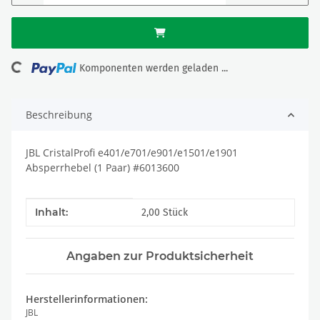
Loading...
Komponenten werden geladen ...
Beschreibung
JBL CristalProfi e401/e701/e901/e1501/e1901
Absperrhebel (1 Paar) #6013600
Produkteigenschaft
Wert
Inhalt:
2,00 Stück
Angaben zur Produktsicherheit
Herstellerinformationen:
JBL