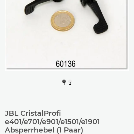
1
2
JBL CristalProfi
e401/e701/e901/e1501/e1901
Absperrhebel (1 Paar)