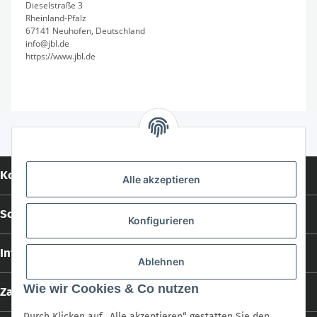
Dieselstraße 3
Rheinland-Pfalz
67141 Neuhofen, Deutschland
info@jbl.de
https://www.jbl.de
Kontakt
Alle akzeptieren
Social Media
Konfigurieren
Informationen
Ablehnen
Wie wir Cookies & Co nutzen
Zahlungs- und Versandarten
Durch Klicken auf „Alle akzeptieren“ gestatten Sie den