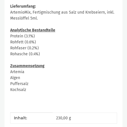
Lieferumfang:
ArtemioMix, Fertigmischung aus Salz und Krebseiern, inkl.
Messlöffel 5ml.
Analytische Bestandteile
Protein (3.1%)
Rohfett (0.6%)
Rohfaser (0.2%)
Rohasche (0.4%)
Zusammensetzung
Artemia
Algen
Puffersalz
Kochsalz
Produkteigenschaft
Wert
Inhalt:
230,00 g