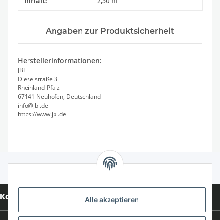
Produkteigenschaft
Wert
Inhalt:
2,50 m
Angaben zur Produktsicherheit
Herstellerinformationen:
JBL
Dieselstraße 3
Rheinland-Pfalz
67141 Neuhofen, Deutschland
info@jbl.de
https://www.jbl.de
Kontakt
Alle akzeptieren