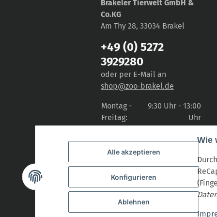
Brakeler Tierwelt GmbH &
Co.KG
Am Thy 28, 33034 Brakel
+49 (0) 5272
3929280
oder per E-Mail an
shop@zoo-brakel.de
Montag -
9:30 Uhr - 13:00
Freitag:
Uhr
14:30 Uhr -
Wie 
18:00 Uhr
Alle akzeptieren
Samstag:
9:30 Uhr - 14:00
Durch
Uhr
ReCap
Konfigurieren
(Fing
Vertrag widerrufen
Daten
Ablehnen
Ve
* Alle Preise inkl. gesetzlicher USt., zzgl.
Impr