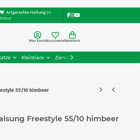
Artgerechte Haltung
im
Fokus
Mein Konto
Wunschzettel
Warenkorb
Katze
Kleintiere
Ziervögel
Gartentiere
Tiere
eestyle 55/10 himbeer
alsung Freestyle 55/10 himbeer