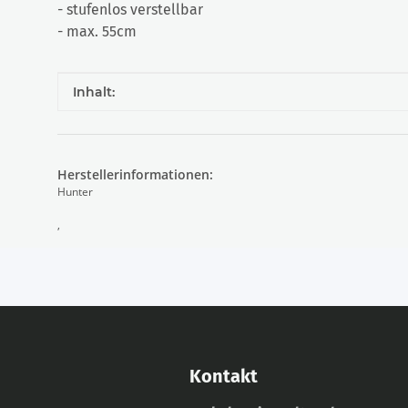
- stufenlos verstellbar
- max. 55cm
Produkteigenschaft
Wert
Inhalt:
Herstellerinformationen:
Hunter
,
Kontakt