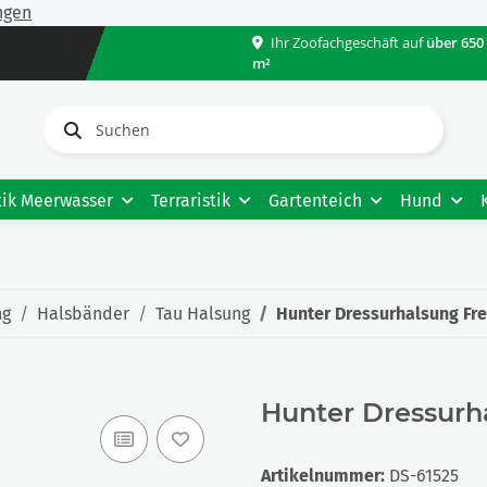
ngen
Ihr Zoofachgeschäft auf
über 650
m²
tik Meerwasser
Terraristik
Gartenteich
Hund
ng
Halsbänder
Tau Halsung
Hunter Dressurhalsung Fr
Hunter Dressurh
Artikelnummer:
DS-61525