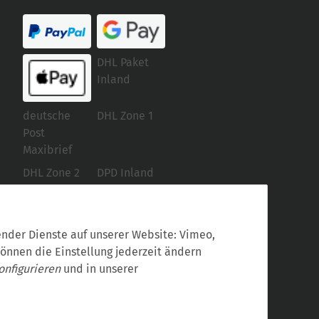
DHL Paket
Inland
deutsche
DHL Zone 1
Post
Maxibrief
DHL Zone 2
DPD Inland
Selbstabholer
gender Dienste auf unserer Website: Vimeo,
können die Einstellung jederzeit ändern
onfigurieren
und in unserer