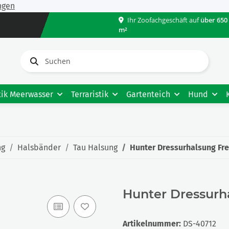
ngen
Ihr Zoofachgeschäft auf
über 650
m²
tik Meerwasser
Terraristik
Gartenteich
Hund
ng
Halsbänder
Tau Halsung
Hunter Dressurhalsung Fre
Hunter Dressurha
Artikelnummer:
DS-40712