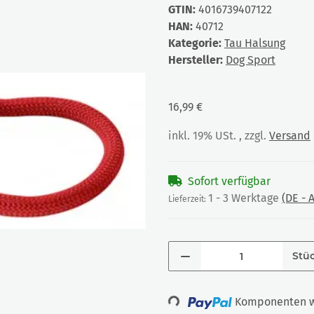
GTIN:
4016739407122
HAN:
40712
Kategorie:
Tau Halsung
Hersteller:
Dog Sport
16,99 €
inkl. 19% USt. , zzgl.
Versand
Sofort verfügbar
1 - 3 Werktage
(DE -
Lieferzeit:
Stü
Loading...
Komponenten we