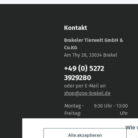
Kontakt
Brakeler Tierwelt GmbH &
Co.KG
Am Thy 28, 33034 Brakel
+49 (0) 5272
3929280
oder per E-Mail an
shop@zoo-brakel.de
Montag -
9:30 Uhr - 13:00
Freitag:
Uhr
14:30 Uhr -
Wie 
18:00 Uhr
Alle akzeptieren
Samstag:
9:30 Uhr - 14:00