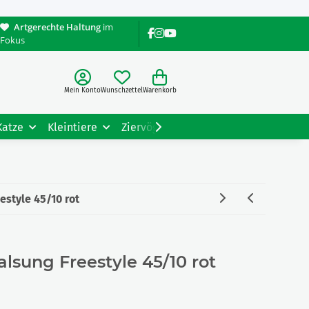
Artgerechte Haltung
im
Fokus
Mein Konto
Wunschzettel
Warenkorb
Katze
Kleintiere
Ziervögel
Gartentiere
Tiere
estyle 45/10 rot
lsung Freestyle 45/10 rot