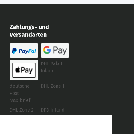
Zahlungs- und
Versandarten
DHL Paket
Inland
deutsche
DHL Zone 1
Post
Maxibrief
DHL Zone 2
DPD Inland
Selbstabholer