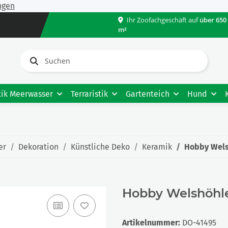
ngen
Ihr Zoofachgeschäft auf
über 650
m²
tik Meerwasser
Terraristik
Gartenteich
Hund
er
Dekoration
Künstliche Deko
Keramik
Hobby Welsh
Hobby Welshöhle
Artikelnummer:
DO-41495