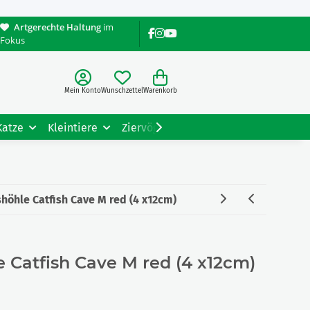
Artgerechte Haltung
im
Fokus
Mein Konto
Wunschzettel
Warenkorb
Katze
Kleintiere
Ziervögel
Gartentiere
Tiere
öhle Catfish Cave M red (4 x12cm)
 Catfish Cave M red (4 x12cm)