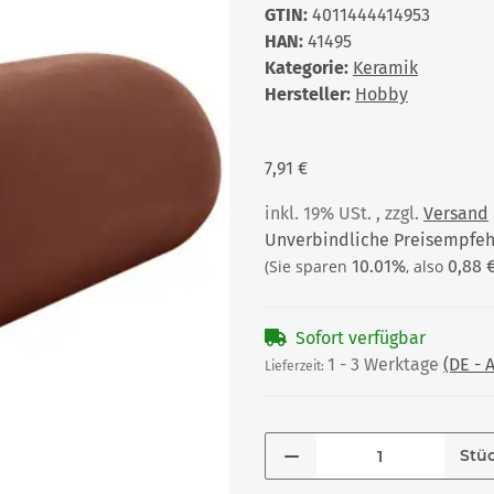
GTIN:
4011444414953
HAN:
41495
Kategorie:
Keramik
Hersteller:
Hobby
7,91 €
inkl. 19% USt. , zzgl.
Versand
Unverbindliche Preisempfehl
(Sie sparen
10.01%
, also
0,88 
Sofort verfügbar
1 - 3 Werktage
(DE -
Lieferzeit:
Stü