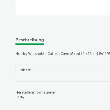
Beschreibung
Hobby Welshöhle Catfish Cave M red (4 x12cm) #4149
Produkteigenschaft
Wert
Inhalt:
Herstellerinformationen:
Hobby
,