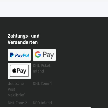
Zahlungs- und
Versandarten
DHL Paket
Inland
deutsche
DHL Zone 1
Post
Maxibrief
DHL Zone 2
DPD Inland