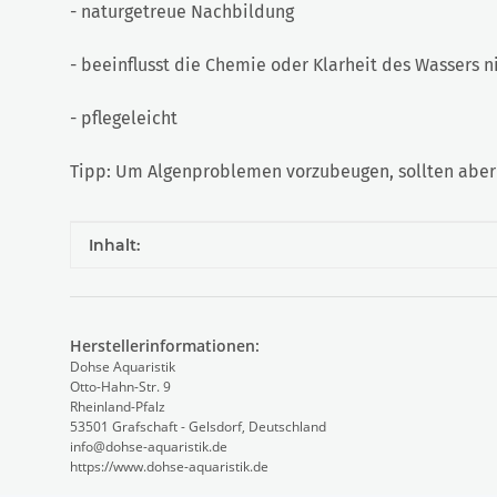
- naturgetreue Nachbildung
- beeinflusst die Chemie oder Klarheit des Wassers n
- pflegeleicht
Tipp: Um Algenproblemen vorzubeugen, sollten aber 
Produkteigenschaft
Wert
Inhalt:
Herstellerinformationen:
Dohse Aquaristik
Otto-Hahn-Str. 9
Rheinland-Pfalz
53501 Grafschaft - Gelsdorf, Deutschland
info@dohse-aquaristik.de
https://www.dohse-aquaristik.de