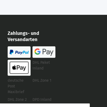
Zahlungs- und
Versandarten
DHL Paket
Inland
deutsche
DHL Zone 1
Post
Maxibrief
DHL Zone 2
DPD Inland