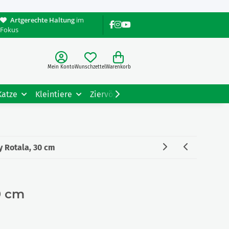
Artgerechte Haltung
im
Fokus
Mein Konto
Wunschzettel
Warenkorb
Katze
Kleintiere
Ziervögel
Gartentiere
Tiere
 Rotala, 30 cm
0 cm