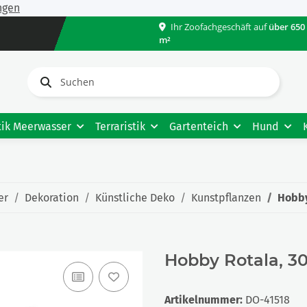
ngen
Ihr Zoofachgeschäft auf
über 650
m²
tik Meerwasser
Terraristik
Gartenteich
Hund
er
Dekoration
Künstliche Deko
Kunstpflanzen
Hobby
Hobby Rotala, 3
Artikelnummer:
DO-41518