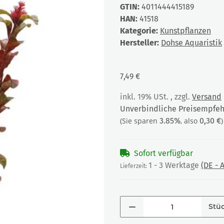
GTIN:
4011444415189
HAN:
41518
Kategorie:
Kunstpflanzen
Hersteller:
Dohse Aquaristik
7,49 €
inkl. 19% USt. , zzgl.
Versand
Unverbindliche Preisempfehl
(Sie sparen
3.85%
, also
0,30 €
)
Sofort verfügbar
1 - 3 Werktage
(DE -
Lieferzeit:
Stü