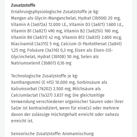
Zusatzstoffe
Ernährungsphysiologische Zusatzstoffe je kg:
Mangan als Glycin-Manganchelat, Hydrat (3b506) 20 mg,
Vitamin A (3a672a) 12.000 I.E., Vitamin D3 (3a671) 1.600 I.E.,
Vitamin B1 (3a821) 490 mg, Vitamin B2 (3a825ii) 160 mg,
Vitamin B6 (3a831) 42 mg, Vitamin B12 (3a835) 2.600 mcg,
Niacinamid (3a315) 5 mg, Calcium-D-Pantothenat (3a841)
1,25 mg, Folsäure (3a316) 0,3 mg, Eisen als Eisen-(II)-
Glycinchelat, Hydrat (3b108) 50 mg, Selen als
Natriumselenit (3b801) 0,16 mg
Technologische Zusatzstoffe je kg:
Xanthangummi (E 415) 10.000 mg, Sorbinsäure als
Kaliumsorbat (1k202) 2.500 mg, Milchsäure als
Calciumlactat (1a327) 3.837 mg; Die gleichzeitige
Verwendung verschiedener organischer Säuren oder ihrer
Salze ist kontraindiziert, wenn für eine(s) oder mehrere
davon der zulässige Höchstgehalt erreicht oder nahezu
erreicht ist.
Sensorische Zusatzstoffe: Aromamischung