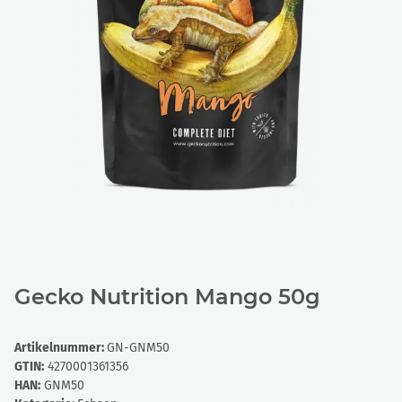
Gecko Nutrition Mango 50g
Artikelnummer:
GN-GNM50
GTIN:
4270001361356
HAN:
GNM50