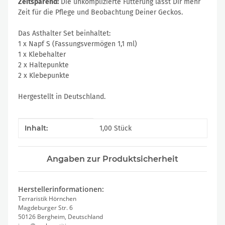
Zeitsparend:
Die unkomplizierte Fütterung lässt Dir mehr
Zeit für die Pflege und Beobachtung Deiner Geckos.
Das Asthalter Set beinhaltet:
1 x Napf S (Fassungsvermögen 1,1 ml)
1 x Klebehalter
2 x Haltepunkte
2 x Klebepunkte
Hergestellt in Deutschland.
Produkteigenschaft
Wert
Inhalt:
1,00 Stück
Angaben zur Produktsicherheit
Herstellerinformationen:
Terraristik Hörnchen
Magdeburger Str. 6
50126 Bergheim, Deutschland