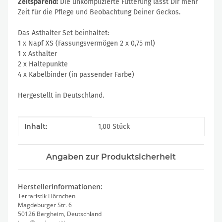
Zeitsparend:
Die unkomplizierte Fütterung lässt Dir mehr
Zeit für die Pflege und Beobachtung Deiner Geckos.
Das Asthalter Set beinhaltet:
1 x Napf XS (Fassungsvermögen 2 x 0,75 ml)
1 x Asthalter
2 x Haltepunkte
4 x Kabelbinder (in passender Farbe)
Hergestellt in Deutschland.
Produkteigenschaft
Wert
Inhalt:
1,00 Stück
Angaben zur Produktsicherheit
Herstellerinformationen:
Terraristik Hörnchen
Magdeburger Str. 6
50126 Bergheim, Deutschland