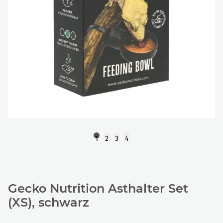
1
2
3
4
Gecko Nutrition Asthalter Set
(XS), schwarz