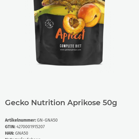
Gecko Nutrition Aprikose 50g
Artikelnummer:
GN-GNA50
GTIN:
4270001915207
HAN:
GNA50