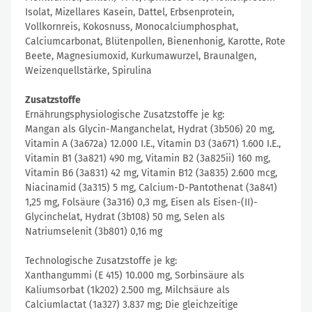
Isolat, Mizellares Kasein, Dattel, Erbsenprotein,
Vollkornreis, Kokosnuss, Monocalciumphosphat,
Calciumcarbonat, Blütenpollen, Bienenhonig, Karotte, Rote
Beete, Magnesiumoxid, Kurkumawurzel, Braunalgen,
Weizenquellstärke, Spirulina
Zusatzstoffe
Ernährungsphysiologische Zusatzstoffe je kg:
Mangan als Glycin-Manganchelat, Hydrat (3b506) 20 mg,
Vitamin A (3a672a) 12.000 I.E., Vitamin D3 (3a671) 1.600 I.E.,
Vitamin B1 (3a821) 490 mg, Vitamin B2 (3a825ii) 160 mg,
Vitamin B6 (3a831) 42 mg, Vitamin B12 (3a835) 2.600 mcg,
Niacinamid (3a315) 5 mg, Calcium-D-Pantothenat (3a841)
1,25 mg, Folsäure (3a316) 0,3 mg, Eisen als Eisen-(II)-
Glycinchelat, Hydrat (3b108) 50 mg, Selen als
Natriumselenit (3b801) 0,16 mg
Technologische Zusatzstoffe je kg:
Xanthangummi (E 415) 10.000 mg, Sorbinsäure als
Kaliumsorbat (1k202) 2.500 mg, Milchsäure als
Calciumlactat (1a327) 3.837 mg; Die gleichzeitige