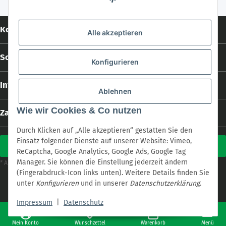
Kontakt
Alle akzeptieren
Social Media
Konfigurieren
Informationen
Ablehnen
Wie wir Cookies & Co nutzen
Zahlungs- und Versandarten
Durch Klicken auf „Alle akzeptieren“ gestatten Sie den
Einsatz folgender Dienste auf unserer Website: Vimeo,
Vertrag widerrufen
ReCaptcha, Google Analytics, Google Ads, Google Tag
Manager. Sie können die Einstellung jederzeit ändern
Versand
* Alle Preise inkl. gesetzlicher USt., zzgl.
(Fingerabdruck-Icon links unten). Weitere Details finden Sie
* Alle Preise inkl. gesetzlicher USt., zzgl.
Versand
unter
Konfigurieren
und in unserer
Datenschutzerklärung
.
Powered by
cookie.design
with
JTL-Shop
Impressum
|
Datenschutz
Mein Konto
Wunschzettel
Warenkorb
Menü