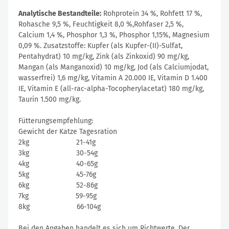
Analytische Bestandteile:
Rohprotein 34 %, Rohfett 17 %,
Rohasche 9,5 %, Feuchtigkeit 8,0 %,Rohfaser 2,5 %,
Calcium 1,4 %, Phosphor 1,3 %, Phosphor 1,15%, Magnesium
0,09 %. Zusatzstoffe: Kupfer (als Kupfer-(II)-Sulfat,
Pentahydrat) 10 mg/kg, Zink (als Zinkoxid) 90 mg/kg,
Mangan (als Manganoxid) 10 mg/kg, Jod (als Calciumjodat,
wasserfrei) 1,6 mg/kg, Vitamin A 20.000 IE, Vitamin D 1.400
IE, Vitamin E (all-rac-alpha-Tocopherylacetat) 180 mg/kg,
Taurin 1.500 mg/kg.
Fütterungsempfehlung:
Gewicht der Katze Tagesration
2kg 21-41g
3kg 30-54g
4kg 40-65g
5kg 45-76g
6kg 52-86g
7kg 59-95g
8kg 66-104g
Bei den Angaben handelt es sich um Richtwerte. Der