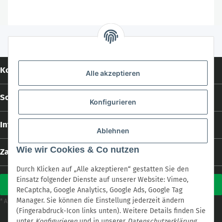
Kontakt
Alle akzeptieren
Social Media
Konfigurieren
Informationen
Ablehnen
Wie wir Cookies & Co nutzen
Zahlungs- und Versandarten
Durch Klicken auf „Alle akzeptieren“ gestatten Sie den
Einsatz folgender Dienste auf unserer Website: Vimeo,
Vertrag widerrufen
ReCaptcha, Google Analytics, Google Ads, Google Tag
Manager. Sie können die Einstellung jederzeit ändern
Versand
* Alle Preise inkl. gesetzlicher USt., zzgl.
(Fingerabdruck-Icon links unten). Weitere Details finden Sie
* Alle Preise inkl. gesetzlicher USt., zzgl.
Versand
unter
Konfigurieren
und in unserer
Datenschutzerklärung
.