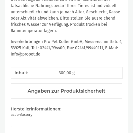
tatsächliche Nahrungsbedarf Ihres Tieres ist individuell
unterschiedlich und kann je nach Alter, Geschlecht, Rasse
oder Aktivität abweichen. Bitte stellen Sie ausreichend
frisches Wasser zur Verfügung. Produkt trocken bei
Raumtemperatur lagern.
Inverkehrbringer: Pro Pet Koller GmbH, Messerschmittstr. 4,
53925 Kall, Tel.: 02441/994400, Fax: 02441/99440111, E-Mail:
info@propet.de
Produkteigenschaft
Wert
Inhalt:
300,00 g
Angaben zur Produktsicherheit
Herstellerinformationen:
actionfactory
,